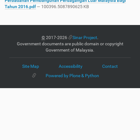
Perbadanan Pembangunan Perdagangan Luar Malaysia Bagi
Tahun 2016.pdf
— 100396.5087890625 KB
©
2017-2026
Sinar Project
.
Government documents are public domain or copyright
Government of Malaysia.
Site Map
Accessibility
Contact
Powered by Plone & Python