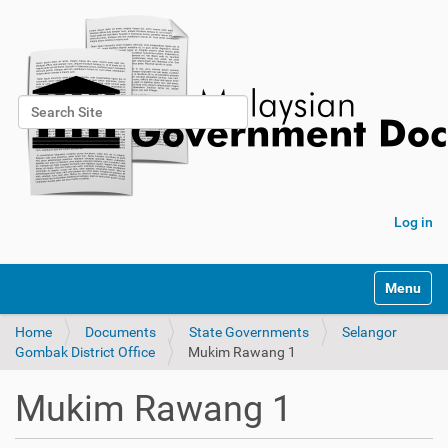
Search Site
Advanced Search…
Log in
Toggle na
Home
Documents
State Governments
Selangor
Gombak District Office
Mukim Rawang 1
Mukim Rawang 1