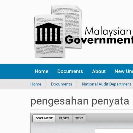
Home
Documents
About
New Un
Y
Home
Documents
National Audit Department
o
u
pengesahan penyata
a
r
e
DOCUMENT
PAGES
TEXT
h
e
r