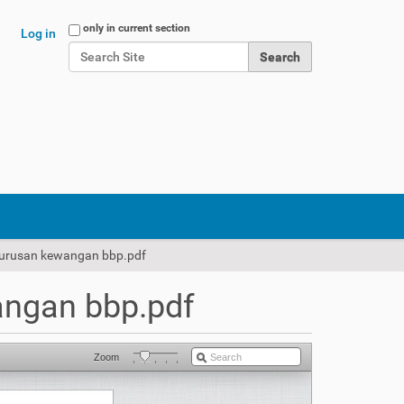
Search Site
only in current section
Log in
Advanced Search…
urusan kewangan bbp.pdf
ngan bbp.pdf
Zoom